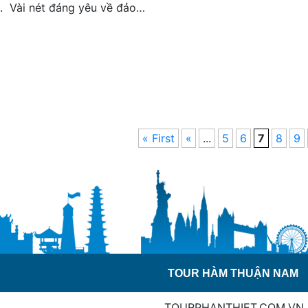
. Vài nét đáng yêu về đảo…
« First
«
...
5
6
7
8
9
TOUR HÀM THUẬN NAM
TOURPHANTHIET.COM.VN