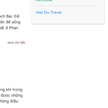
Viet Du Travel
ch Bar. Để
đến để sống
hất ở Phan
xem chi tiết..
ng khí trong
m được những
những điều