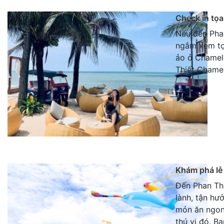
Check in tọ
Nếu đến Phan
ngắm xem tọa
ảo ở Chamel
Thiết Chame
Khám phá lễ 
Đến Phan Thi
lành, tận hư
món ăn ngon,
thú vị đó. B