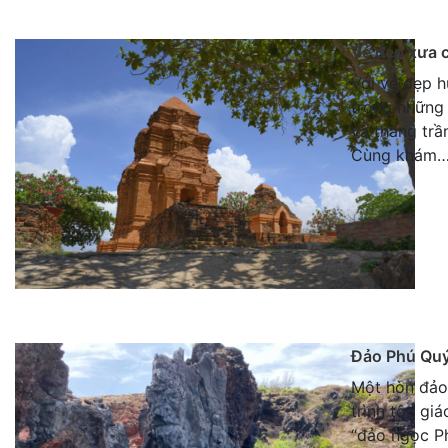
Vẻ đẹp xưa 
Với vẻ đẹp h
trong những 
và thăng trầ
Cùng khám
Đảo Phú Quý
Một hòn đảo 
trình tôn gi
“đảo ngọc Ph