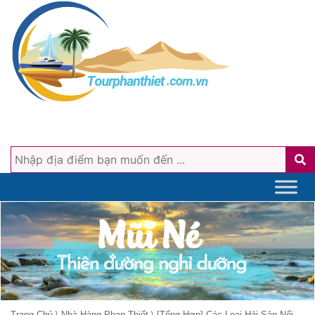
Trang Chủ
\
Nhà Hàng Phan Thiết
\
[Tổng Hợp] Các Loại Hải Sản Nổi