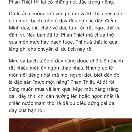
Phan Thiết thì lại có những nét đặc trưng riêng.
Có lẽ ảnh hưởng với vùng nước và khí hậu nên các
con mực, bạch tuộc ở đây đều có các đặc điểm.
Mình dày, thịt chắc và dai, tươi, ăn rất ngọt thịt và
đậm vị. Nếu bạn đã tới Phan Thiết mà chưa thử
qua món mực hay bạch tuộc. Thì quả thật là quá
lãng phí cho chuyến đi du lịch này rồi.
Mực và bạch tuộc ở đây cũng được chế biến thành
rất nhiều món ăn ngon khác nhau. Nhưng có lẽ
món nổi tiếng nhất mà mọi người đều biết đến đó
là đặc sản “mực một nắng” Phan Thiết. Ai đi rồi
cũng muốn mua về làm quà. Mực một nắng trắng
dai, dày thịt, chỉ cần nướng lên hoặc ngon nhất là
chiên nước mắm thôi là đã đủ điêu đứng cái dạ
dày của bạn rồi.