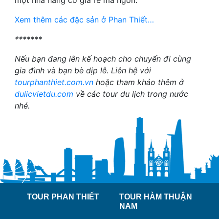
một nhà hàng có giá rẻ mà ngon.
Xem thêm các đặc sản ở Phan Thiết…
*******
Nếu bạn đang lên kế hoạch cho chuyến đi cùng
gia đình và bạn bè dịp lễ. Liên hệ với
tourphanthiet.com.vn
hoặc tham khảo thêm ở
dulicvietdu.com
về các tour du lịch trong nước
nhé.
TOUR PHAN THIẾT
TOUR HÀM THUẬN
NAM