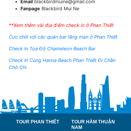
Email
blackbirdmuine@gmail.com
Fanpage
Blackbird Mui Ne
**Xem thêm vài địa điểm check in ở Phan Thiết
Cực chill với các quán bar lãng mạn ở Phan Thiết
Check In Tọa Độ Chameleon Beach Bar
Check In Cùng Hanna Beach Phan Thiết Đi Chần
Chờ Chi
TOUR PHAN THIẾT
TOUR HÀM THUẬN
NAM