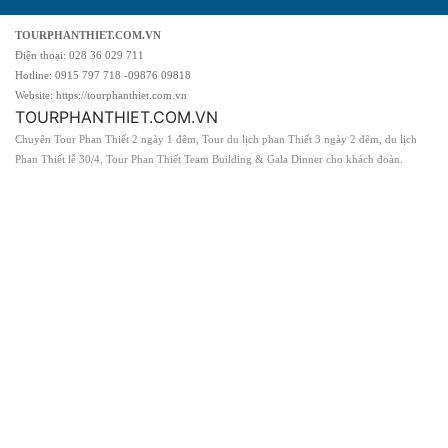
TOURPHANTHIET.COM.VN
Điện thoại: 028 36 029 711
Hotline: 0915 797 718 -09876 09818
Website: https://tourphanthiet.com.vn
TOURPHANTHIET.COM.VN
Chuyên Tour Phan Thiết 2 ngày 1 đêm, Tour du lịch phan Thiết 3 ngày 2 đêm, du lịch
Phan Thiết lễ 30/4, Tour Phan Thiết Team Building & Gala Dinner cho khách đoàn.