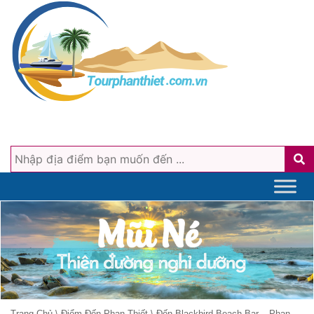
Trang Chủ
\
Điểm Đến Phan Thiết
\
Đến Blackbird Beach Bar – Phan