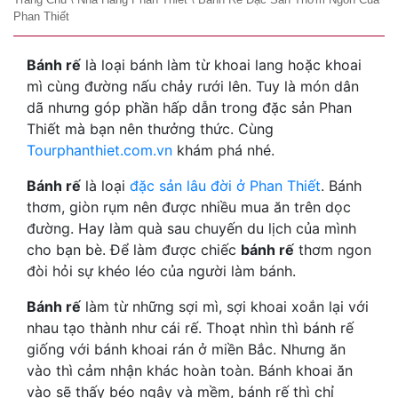
Phan Thiết
Bánh rế
là loại bánh làm từ khoai lang hoặc khoai
mì cùng đường nấu chảy rưới lên. Tuy là món dân
dã nhưng góp phần hấp dẫn trong đặc sản Phan
Thiết mà bạn nên thưởng thức. Cùng
Tourphanthiet.com.vn
khám phá nhé.
Bánh rế
là loại
đặc sản lâu đời ở Phan Thiết
. Bánh
thơm, giòn rụm nên được nhiều mua ăn trên dọc
đường. Hay làm quà sau chuyến du lịch của mình
cho bạn bè. Để làm được chiếc
bánh rế
thơm ngon
đòi hỏi sự khéo léo của người làm bánh.
Bánh rế
làm từ những sợi mì, sợi khoai xoắn lại với
nhau tạo thành như cái rế. Thoạt nhìn thì bánh rế
giống với bánh khoai rán ở miền Bắc. Nhưng ăn
vào thì cảm nhận khác hoàn toàn. Bánh khoai ăn
vào sẽ thấy béo ngậy và mềm, bánh rế thì chỉ