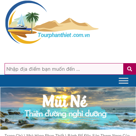
Trang Chủ
\
Nhà Hàng Phan Thiết
\
Bánh Rế Đặc Sản Thơm Ngon Của