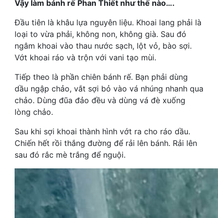
Vậy làm bánh rế Phan Thiết như thế nào….
Đầu tiên là khâu lựa nguyên liệu. Khoai lang phải là
loại to vừa phải, không non, không già. Sau đó
ngâm khoai vào thau nước sạch, lột vỏ, bào sợi.
Vớt khoai ráo và trộn với vani tạo mùi.
Tiếp theo là phần chiên bánh rế. Bạn phải dùng
dầu ngập chảo, vắt sợi bỏ vào vá nhúng nhanh qua
chảo. Dùng đũa đảo đều và dùng vá đè xuống
lòng chảo.
Sau khi sợi khoai thành hình vớt ra cho ráo dầu.
Chiến hết rồi thắng đường để rải lên bánh. Rải lên
sau đó rắc mè trắng để nguội.