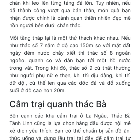
chân khi leo lên từng tảng đá lớn. Tuy nhiên, nếu
đã thành công vượt qua bản thân, món quà bạn
nhận được chính là cảnh quan thiên nhiên đẹp mê
hồn người bên dưới chân thác.
Mỗi tầng tháp lại là một thử thách khác nhau. Nếu
như thác số 7 nằm ở độ cao 150m so với mặt đất
ngày đêm nước chảy xiết thì thác số 8 ngoằn
ngoèo, quanh co và dẫn bạn tới một hồ nước
trong vắt. Trong khi đó, thác số 9 cứ thất thường
như người phụ nữ e thẹn, khi thì dịu dàng, khi thì
dữ dội, cứ thế len qua các dốc đá và đổ xuống
suối ở độ cao hơn 20m.
Cắm trại quanh thác Bà
Bên cạnh các khu cắm trại ở La Ngâu, Thác Bà
Tánh Linh cũng là lựa chọn hàng đầu được hội mê
xê dịch yêu thích. Bạn có thể chuẩn bị sẵn đồ ăn,
thức uống và dựng lều trại tại đây để cắm trại tự