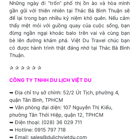
Những ngày đi “trốn” phố thị ồn ào và hòa mình
gần gũi với thiên nhiên tại Thác Bà Bình Thuận sẽ
để lại trong bạn nhiều kỷ niệm khó quên. Nếu cảm
thấy mệt mỏi với guồng quay của cuộc sống, bạn
đừng ngần ngại khoác balo trên vai và cùng bạn
bè lên đường khám phá. Việt Du Travel chúc bạn
có được hành trình thật đáng nhớ tại Thác Bà Bình
Thuận.
✰ ✰ ✰ ✰ ✰ ✰
CÔNG TY TNHH DU LỊCH VIỆT DU
➥ Địa chỉ trụ sở chính: 52/2 Út Tịch, phường 4,
quận Tân Bình, TPHCM
➥ Văn phòng đại diện: 107 Nguyễn Thị Kiểu,
phường Tân Thới Hiệp, quận 12, TPHCM
➥ Điện thoại: (028) 36 029 711
➥ Hotline: 0915 797 718
➥ Email: sales@dulichvietdu.com