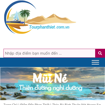
Trang Chủ
\
Điểm Đến Phan Thiết
\
Thác Bà Bình Thuận Nét Hoang Sơ