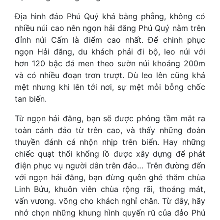
Địa hình đảo Phú Quý khá bằng phẳng, không có
nhiều núi cao nên ngọn hải đăng Phú Quý nằm trên
đỉnh núi Cấm là điểm cao nhất. Để chinh phục
ngọn Hải đăng, du khách phải đi bộ, leo núi với
hơn 120 bậc đá men theo sườn núi khoảng 200m
và có nhiều đoạn trơn trượt. Dù leo lên cũng khá
mệt nhưng khi lên tới nơi, sự mệt mỏi bỗng chốc
tan biến.
Từ ngọn hải đăng, bạn sẽ được phóng tầm mắt ra
toàn cảnh đảo từ trên cao, và thấy những đoàn
thuyền đánh cá nhộn nhịp trên biển. Hay những
chiếc quạt thổi khổng lồ được xây dựng để phát
điện phục vụ người dân trên đảo… Trên đường đến
với ngọn hải đăng, bạn đừng quên ghé thăm chùa
Linh Bửu, khuôn viên chùa rộng rãi, thoáng mát,
vấn vương. võng cho khách nghỉ chân. Từ đây, hãy
nhớ chọn những khung hình quyến rũ của đảo Phú