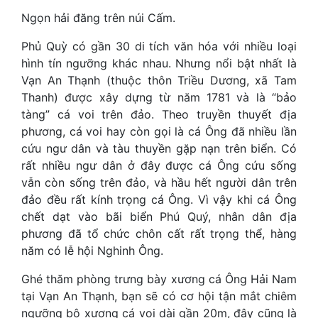
Ngọn hải đăng trên núi Cấm.
Phủ Quỳ có gần 30 di tích văn hóa với nhiều loại
hình tín ngưỡng khác nhau. Nhưng nổi bật nhất là
Vạn An Thạnh (thuộc thôn Triều Dương, xã Tam
Thanh) được xây dựng từ năm 1781 và là “bảo
tàng” cá voi trên đảo. Theo truyền thuyết địa
phương, cá voi hay còn gọi là cá Ông đã nhiều lần
cứu ngư dân và tàu thuyền gặp nạn trên biển. Có
rất nhiều ngư dân ở đây được cá Ông cứu sống
vẫn còn sống trên đảo, và hầu hết người dân trên
đảo đều rất kính trọng cá Ông. Vì vậy khi cá Ông
chết dạt vào bãi biển Phú Quý, nhân dân địa
phương đã tổ chức chôn cất rất trọng thể, hàng
năm có lễ hội Nghinh Ông.
Ghé thăm phòng trưng bày xương cá Ông Hải Nam
tại Vạn An Thạnh, bạn sẽ có cơ hội tận mắt chiêm
ngưỡng bộ xương cá voi dài gần 20m, đây cũng là