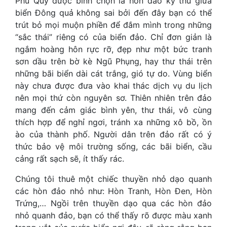
Phú Quý được bình chọn là hòn đảo kỳ thú giữa
biển Đông quả không sai bởi đến đây bạn có thể
trút bỏ mọi muộn phiền để đắm mình trong những
“sắc thái” riêng có của biển đảo. Chỉ đơn giản là
ngắm hoàng hôn rực rỡ, đẹp như một bức tranh
sơn dầu trên bờ kè Ngũ Phụng, hay thư thái trên
những bãi biển dài cát trắng, gió tự do. Vùng biển
này chưa được đưa vào khai thác dịch vụ du lịch
nên mọi thứ còn nguyên sơ. Thiên nhiên trên đảo
mang đến cảm giác bình yên, thư thái, vô cùng
thích hợp để nghỉ ngơi, tránh xa những xô bồ, ồn
ào của thành phố. Người dân trên đảo rất có ý
thức bảo vệ môi trường sống, các bãi biển, cầu
cảng rất sạch sẽ, ít thấy rác.
Chúng tôi thuê một chiếc thuyền nhỏ dạo quanh
các hòn đảo nhỏ như: Hòn Tranh, Hòn Đen, Hòn
Trứng,… Ngồi trên thuyền dạo qua các hòn đảo
nhỏ quanh đảo, bạn có thể thấy rõ được màu xanh