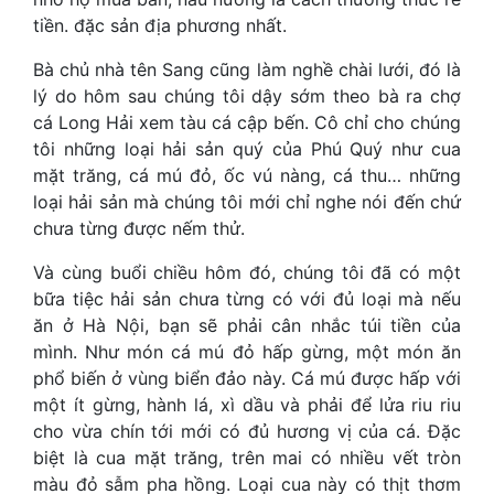
tiền. đặc sản địa phương nhất.
Bà chủ nhà tên Sang cũng làm nghề chài lưới, đó là
lý do hôm sau chúng tôi dậy sớm theo bà ra chợ
cá Long Hải xem tàu ​​cá cập bến. Cô chỉ cho chúng
tôi những loại hải sản quý của Phú Quý như cua
mặt trăng, cá mú đỏ, ốc vú nàng, cá thu… những
loại hải sản mà chúng tôi mới chỉ nghe nói đến chứ
chưa từng được nếm thử.
Và cùng buổi chiều hôm đó, chúng tôi đã có một
bữa tiệc hải sản chưa từng có với đủ loại mà nếu
ăn ở Hà Nội, bạn sẽ phải cân nhắc túi tiền của
mình. Như món cá mú đỏ hấp gừng, một món ăn
phổ biến ở vùng biển đảo này. Cá mú được hấp với
một ít gừng, hành lá, xì dầu và phải để lửa riu riu
cho vừa chín tới mới có đủ hương vị của cá. Đặc
biệt là cua mặt trăng, trên mai có nhiều vết tròn
màu đỏ sẫm pha hồng. Loại cua này có thịt thơm