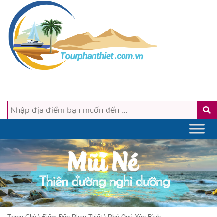
Trang Chủ
\
Điểm Đến Phan Thiết
\
Phú Quý Yên Bình