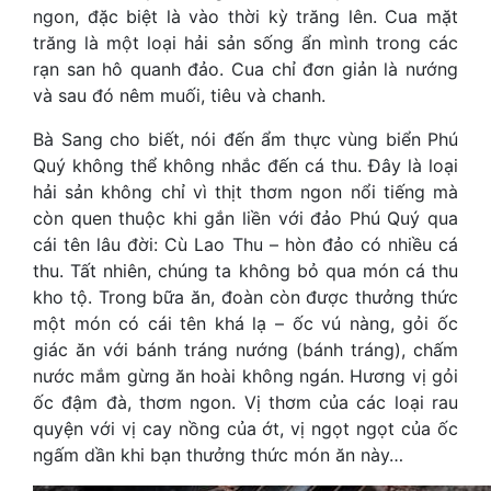
ngon, đặc biệt là vào thời kỳ trăng lên. Cua mặt
trăng là một loại hải sản sống ẩn mình trong các
rạn san hô quanh đảo. Cua chỉ đơn giản là nướng
và sau đó nêm muối, tiêu và chanh.
Bà Sang cho biết, nói đến ẩm thực vùng biển Phú
Quý không thể không nhắc đến cá thu. Đây là loại
hải sản không chỉ vì thịt thơm ngon nổi tiếng mà
còn quen thuộc khi gắn liền với đảo Phú Quý qua
cái tên lâu đời: Cù Lao Thu – hòn đảo có nhiều cá
thu. Tất nhiên, chúng ta không bỏ qua món cá thu
kho tộ. Trong bữa ăn, đoàn còn được thưởng thức
một món có cái tên khá lạ – ốc vú nàng, gỏi ốc
giác ăn với bánh tráng nướng (bánh tráng), chấm
nước mắm gừng ăn hoài không ngán. Hương vị gỏi
ốc đậm đà, thơm ngon. Vị thơm của các loại rau
quyện với vị cay nồng của ớt, vị ngọt ngọt của ốc
ngấm dần khi bạn thưởng thức món ăn này…