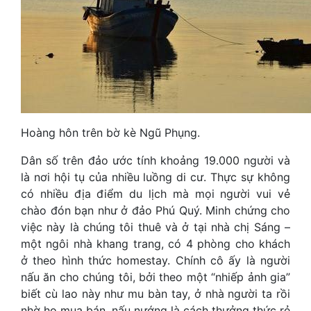
Hoàng hôn trên bờ kè Ngũ Phụng.
Dân số trên đảo ước tính khoảng 19.000 người và
là nơi hội tụ của nhiều luồng di cư. Thực sự không
có nhiều địa điểm du lịch mà mọi người vui vẻ
chào đón bạn như ở đảo Phú Quý. Minh chứng cho
việc này là chúng tôi thuê và ở tại nhà chị Sáng –
một ngôi nhà khang trang, có 4 phòng cho khách
ở theo hình thức homestay. Chính cô ấy là người
nấu ăn cho chúng tôi, bởi theo một “nhiếp ảnh gia”
biết cù lao này như mu bàn tay, ở nhà người ta rồi
nhờ họ mua bán, nấu nướng là cách thưởng thức rẻ