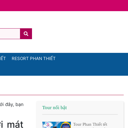
IẾT
RESORT PHAN THIẾT
ới đây, bạn
Tour nổi bật
ơi mát
Tour Phan Thiết tết