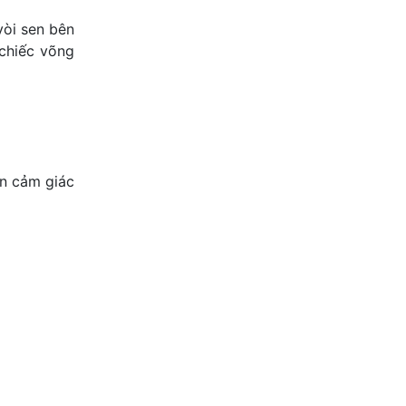
vòi sen bên
 chiếc võng
ạn cảm giác