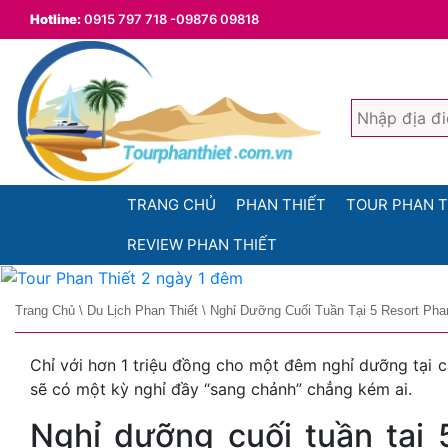
Hotline:
0915 797 718 -09876 09818
TRANG CHỦ
PHAN THIẾT
TOUR PHAN T
REVIEW PHAN THIẾT
Trang Chủ
\
Du Lịch Phan Thiết
\
Nghỉ Dưỡng Cuối Tuần Tại 5 Resort Pha
Chỉ với hơn 1 triệu đồng cho một đêm nghỉ dưỡng tại c
sẽ có một kỳ nghỉ đầy “sang chảnh” chẳng kém ai.
Nghỉ dưỡng cuối tuần tại 