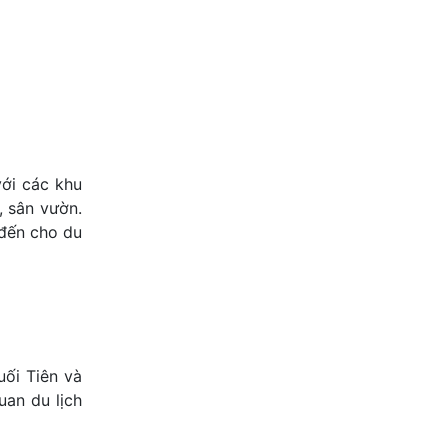
với các khu
, sân vườn.
 đến cho du
ối Tiên và
uan du lịch