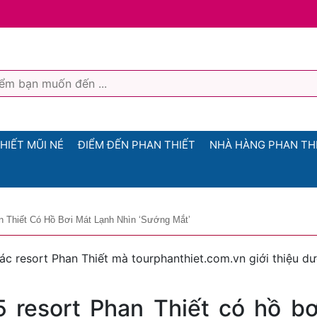
HIẾT MŨI NÉ
ĐIỂM ĐẾN PHAN THIẾT
NHÀ HÀNG PHAN TH
n Thiết Có Hồ Bơi Mát Lạnh Nhìn ‘sướng Mắt’
ác resort Phan Thiết mà tourphanthiet.com.vn giới thiệu dư
5 resort Phan Thiết có hồ b