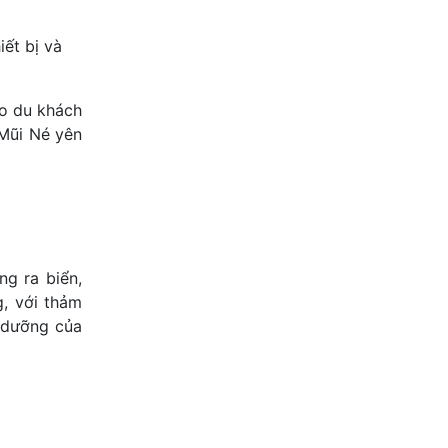
iết bị và
ho du khách
 Mũi Né yên
ng ra biển,
, với thảm
ỉ dưỡng của