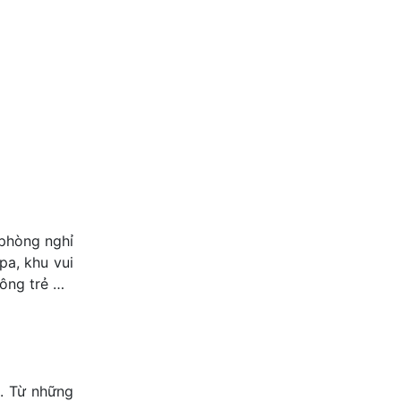
phòng nghỉ
pa, khu vui
rông trẻ …
n. Từ những