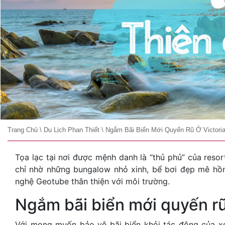
Trang Chủ
\
Du Lịch Phan Thiết
\
Ngắm Bãi Biển Mới Quyến Rũ Ở Victoria
Tọa lạc tại nơi được mệnh danh là “thủ phủ” của resor
chỉ nhờ những bungalow nhỏ xinh, bể bơi đẹp mê hồ
nghệ Geotube thân thiện với môi trường.
Ngắm bãi biển mới quyến rũ
Với mong muốn bảo vệ bãi biển khỏi tác động của xói