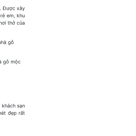
é. Được xây
trẻ em, khu
hơi thở của
hà gỗ mộc
i khách sạn
nét đẹp rất