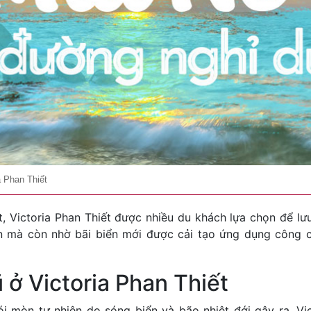
 Phan Thiết
t, Victoria Phan Thiết được nhiều du khách lựa chọn để lư
n mà còn nhờ bãi biển mới được cải tạo ứng dụng công 
 ở Victoria Phan Thiết
 mòn tự nhiên do sóng biển và bão nhiệt đới gây ra, Vi