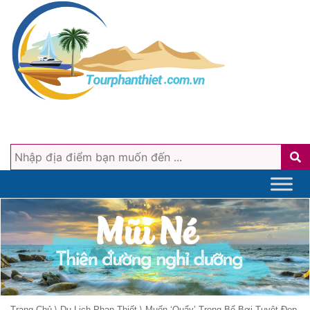
Trang Chủ
\
Du Lịch Phan Thiết
\
Muốn ‘quẩy’ Trong Bể Bơi Tuyệt Đẹp