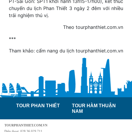
PT-Sài Gòn: SPT1 khởi hành 13h15-17h00), kết thúc
chuyến du lịch Phan Thiết 3 ngày 2 đêm với nhiều
trải nghiệm thú vị.
Theo tourphanthiet.com.vn
***
Tham khảo: cẩm nang du lịch tourphanthiet.com.vn
TOUR PHAN THIẾT
TOUR HÀM THUẬN
NAM
TOURPHANTHIET.COM.VN
Điện thoại: 028 36 029 711