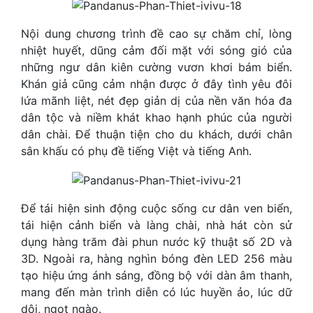
Nội dung chương trình đề cao sự chăm chỉ, lòng
nhiệt huyết, dũng cảm đối mặt với sóng gió của
những ngư dân kiên cường vươn khơi bám biển.
Khán giả cũng cảm nhận được ở đây tình yêu đôi
lứa mãnh liệt, nét đẹp giản dị của nền văn hóa đa
dân tộc và niềm khát khao hạnh phúc của người
dân chài. Để thuận tiện cho du khách, dưới chân
sân khấu có phụ đề tiếng Việt và tiếng Anh.
Để tái hiện sinh động cuộc sống cư dân ven biển,
tái hiện cảnh biển và làng chài, nhà hát còn sử
dụng hàng trăm đài phun nước kỹ thuật số 2D và
3D. Ngoài ra, hàng nghìn bóng đèn LED 256 màu
tạo hiệu ứng ánh sáng, đồng bộ với dàn âm thanh,
mang đến màn trình diễn có lúc huyền ảo, lúc dữ
dội, ngọt ngào.