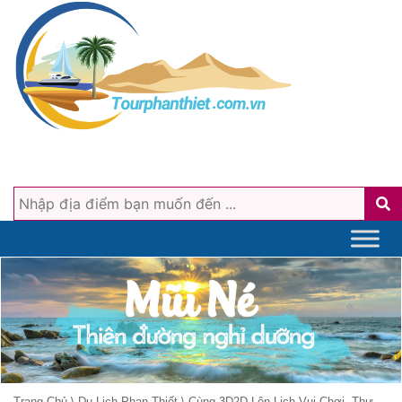
Trang Chủ
\
Du Lịch Phan Thiết
\
Cùng 3D2D Lên Lịch Vui Chơi, Thư