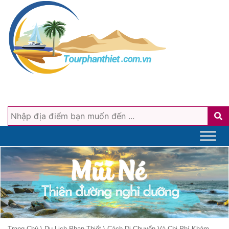
Trang Chủ
\
Du Lịch Phan Thiết
\
Cách Di Chuyển Và Chi Phí Khám