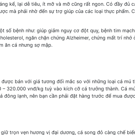
áng kể, lại dễ tiêu, ít mỡ và mỡ cũng rất ngon. Có đầy đủ c
được mà phải nhờ đến sự trợ giúp của các loại thực phẩm. 
ột số bệnh như: giúp giảm nguy cơ đột quỵ, bệnh tim mạch
olesterol, ngăn chặn chứng Alzheimer, chứng mất trí nhớ 
èm ăn cá nhưng sợ mập.
̉ được bán với giá tương đối mắc so với những loại cá mú 
 – 320.000 vnđ/kg tuỳ vào kích cỡ cá trưởng thành. Cá mú
á đông lạnh, nên bạn cần phải đặt hàng trước để mua được
giữ trọn vẹn hương vị đại dương, cá song đỏ càng chế biế