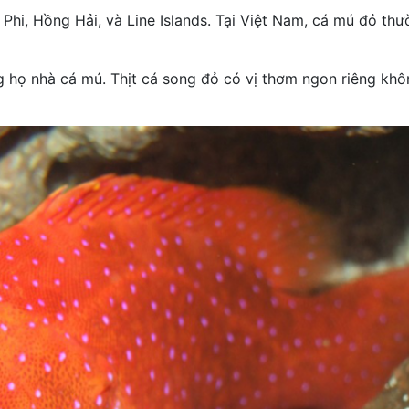
hi, Hồng Hải, và Line Islands. Tại Việt Nam, cá mú đỏ th
g họ nhà cá mú. Thịt cá song đỏ có vị thơm ngon riêng khô