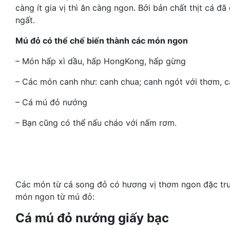
càng ít gia vị thì ăn càng ngon. Bởi bản chất thịt cá đ
ngất.
Mú đỏ có thể chế biến thành các món ngon
– Món hấp xì dầu, hấp HongKong, hấp gừng
– Các món canh như: canh chua; canh ngót với thơm, c
– Cá mú đỏ nướng
– Bạn cũng có thể nấu cháo với nấm rơm.
Các món từ cá song đỏ có hương vị thơm ngon đặc trưn
món ngon từ mú đỏ:
Cá mú đỏ nướng giấy bạc