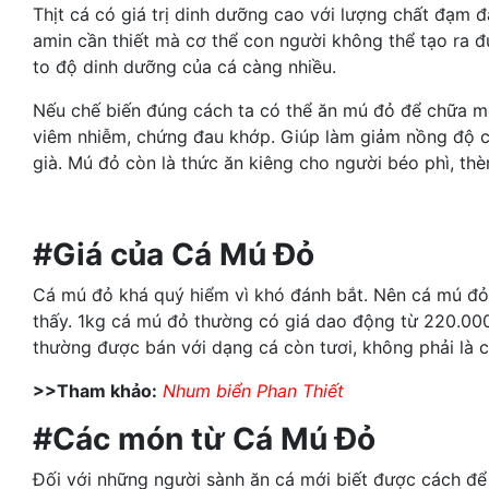
Thịt cá có giá trị dinh dưỡng cao với lượng chất đạm đ
amin cần thiết mà cơ thể con người không thể tạo ra 
to độ dinh dưỡng của cá càng nhiều.
Nếu chế biến đúng cách ta có thể ăn mú đỏ để chữa m
viêm nhiễm, chứng đau khớp. Giúp làm giảm nồng độ ch
già.
Mú đỏ còn là thức ăn kiêng cho người béo phì, th
#Giá của Cá Mú Đỏ
Cá mú đỏ khá quý hiểm vì khó đánh bắt. Nên cá mú đo
thấy.
1kg cá mú đỏ thường có giá dao động từ 220.000
thường được bán với dạng cá còn tươi, không phải là c
>>Tham khảo:
Nhum biển Phan Thiết
#Các món từ Cá Mú Đỏ
Đối với những người sành ăn cá mới biết được cách để 