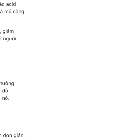
ác acid
Cá mú càng
, giảm
ở người
thường
 đỏ
 nó.
n đơn giản,