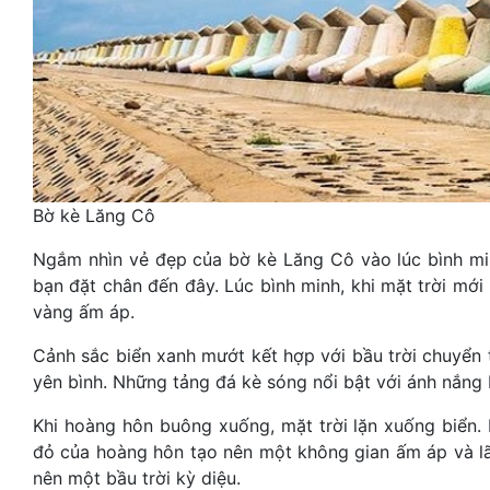
Bờ kè Lăng Cô
Ngắm nhìn vẻ đẹp của bờ kè Lăng Cô vào lúc bình min
bạn đặt chân đến đây. Lúc bình minh, khi mặt trời mớ
vàng ấm áp.
Cảnh sắc biển xanh mướt kết hợp với bầu trời chuyể
yên bình. Những tảng đá kè sóng nổi bật với ánh nắng 
Khi hoàng hôn buông xuống, mặt trời lặn xuống biển.
đỏ của hoàng hôn tạo nên một không gian ấm áp và lã
nên một bầu trời kỳ diệu.