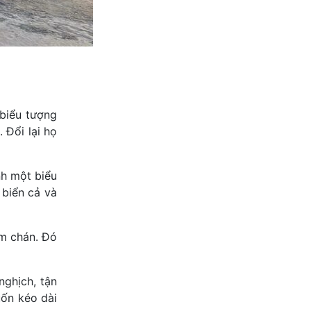
biểu tượng
 Đổi lại họ
nh một biểu
 biển cả và
m chán. Đó
nghịch, tận
uốn kéo dài