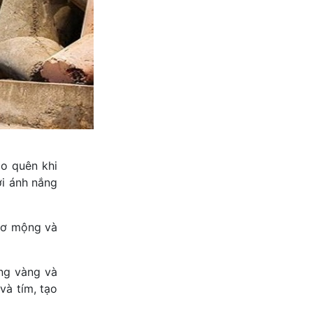
ào quên khi
ởi ánh nắng
hơ mộng và
ắng vàng và
và tím, tạo