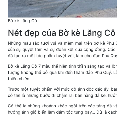
Bờ kè Lăng Cô
Nét đẹp của Bờ kè Lăng Cô
Những màu sắc tươi vui và mềm mại trên bờ kè Phú Q
của sự quyết tâm và sự đoàn kết của cộng đồng. Các t
đã tạo ra một tác phẩm tuyệt vời, làm cho đảo Phú Quý 
Bờ kè Lăng Cô 7 màu thể hiện tinh thần sáng tạo và lò
tượng không thể bỏ qua khi đến thăm đảo Phú Quý. Là 
thiên nhiên.
Trước một tuyệt phẩm với mức độ ảnh độc đáo ấy, bạ
có thể là những bước đi chậm rãi bên hàng đá kè, hướn
Có thể là những khoảnh khắc ngồi trên các tảng đá và
hưởng ánh gió biển làm đám tóc tung bay… Dù là cách