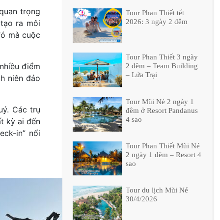
 quan trọng
Tour Phan Thiết tết
2026: 3 ngày 2 đêm
tạo ra môi
 đó mà cuộc
Tour Phan Thiết 3 ngày
 nhiều điểm
2 đêm – Team Building
– Lửa Trại
nh niên đảo
Tour Mũi Né 2 ngày 1
uý. Các trụ
đêm ở Resort Pandanus
4 sao
t kỳ ai đến
ck-in” nổi
Tour Phan Thiết Mũi Né
2 ngày 1 đêm – Resort 4
sao
Tour du lịch Mũi Né
30/4/2026