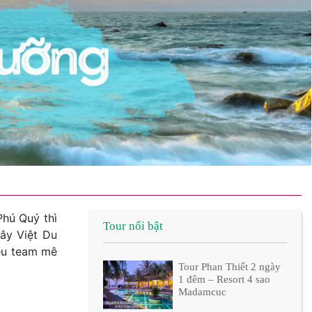
Phú Quý thì
Tour nổi bật
ây Việt Du
iều team mê
Tour Phan Thiết 2 ngày
1 đêm – Resort 4 sao
Madamcuc