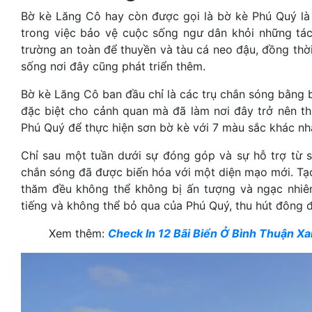
Bờ kè Lăng Cô hay còn được gọi là bờ kè Phú Quý là c
trong việc bảo vệ cuộc sống ngư dân khỏi những tác
trường an toàn để thuyền và tàu cá neo đậu, đồng thờ
sống nơi đây cũng phát triển thêm.
Bờ kè Lăng Cô ban đầu chỉ là các trụ chắn sóng bằng 
đặc biệt cho cảnh quan mà đã làm nơi đây trở nên th
Phú Quý để thực hiện sơn bờ kè với 7 màu sắc khác nh
Chỉ sau một tuần dưới sự đóng góp và sự hỗ trợ từ si
chắn sóng đã được biến hóa với một diện mạo mới. Tạo
thăm đều không thể không bị ấn tượng và ngạc nhiên
tiếng và không thể bỏ qua của Phú Quý, thu hút đông 
Xem thêm:
Check In 12 Bãi Biển Ở Bình Thuận X