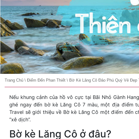
Trang Chủ
\
Điểm Đến Phan Thiết
\
Bờ Kè Lăng Cô Đảo Phú Quý Vẻ Đẹp 
Nếu khung cảnh của hồ vô cực tại Bãi Nhỏ Gành Hang 
ghé ngay đến bờ kè Lăng Cô 7 màu, một địa điểm tu
Travel sẽ giới thiệu về Bờ kè Lăng Cô một điếm đến c
“xê dịch”.
Bờ kè Lăng Cô ở đâu?