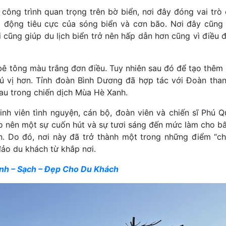
ông trình quan trọng trên bờ biển, nơi đây đóng vai trò
 động tiêu cực của sóng biển và cơn bão. Nơi đây cũng 
i cũng giúp du lịch biển trở nên hấp dẫn hơn cũng vì điều
bê tông màu trắng đơn điều. Tuy nhiên sau đó để tạo thêm
ú vị hơn. Tỉnh đoàn Bình Dương đã hợp tác với Đoàn tha
au trong chiến dịch Mùa Hè Xanh.
nh viên tình nguyện, cán bộ, đoàn viên và chiến sĩ Phú Q
 nên một sự cuốn hút và sự tươi sáng đến mức làm cho bấ
. Do đó, nơi này đã trở thành một trong những điểm “che
đảo du khách từ khắp nơi.
anh – Sạch – Đẹp Cho Du Khách