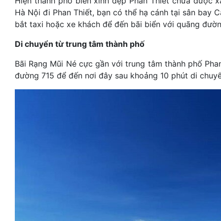
Hiện thành phố biển xinh đẹp Phan Thiết chưa được x
Hà Nội đi Phan Thiết, bạn có thể hạ cánh tại sân bay 
bắt taxi hoặc xe khách để đến bãi biển với quãng đườ
Di chuyển từ trung tâm thành phố
Bãi Rạng Mũi Né cực gần với trung tâm thành phố Phan
đường 715 để đến nơi đây sau khoảng 10 phút di chuyể