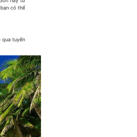
 Gòn hay từ
 bạn có thể
c qua tuyến