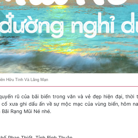
hiên Hữu Tình Và Lãng Mạn
uyến rũ của bãi biển trong văn và vẻ đẹp hiện đại, thời
ài cổ xưa ghi dấu ấn về sự mộc mạc của vùng biển, hôm n
h Bãi Rạng Mũi Né nhé.
hố Phan Thiết, Tỉnh Bình Thuận