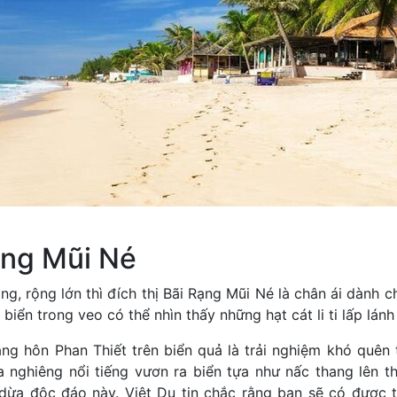
ạng Mũi Né
, rộng lớn thì đích thị Bãi Rạng Mũi Né là chân ái dành c
iển trong veo có thể nhìn thấy những hạt cát li ti lấp lánh
g hôn Phan Thiết trên biển quả là trải nghiệm khó quên 
 nghiêng nổi tiếng vươn ra biển tựa như nấc thang lên t
dừa độc đáo này. Việt Du tin chắc rằng bạn sẽ có được 