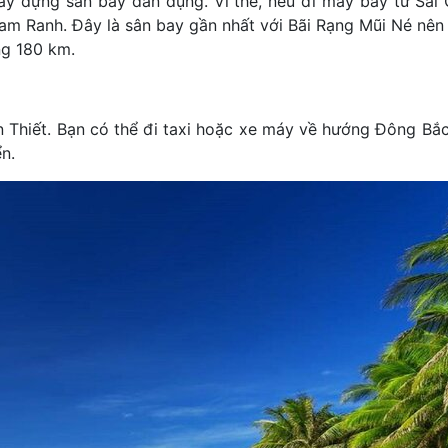
ây dựng sân bay dân dụng. Vì thế, nếu đi máy bay từ Sài
Cam Ranh. Đây là sân bay gần nhất với Bãi Rạng Mũi Né nên
ng 180 km.
 Thiết. Bạn có thể đi taxi hoặc xe máy về hướng Đông Bắ
n.