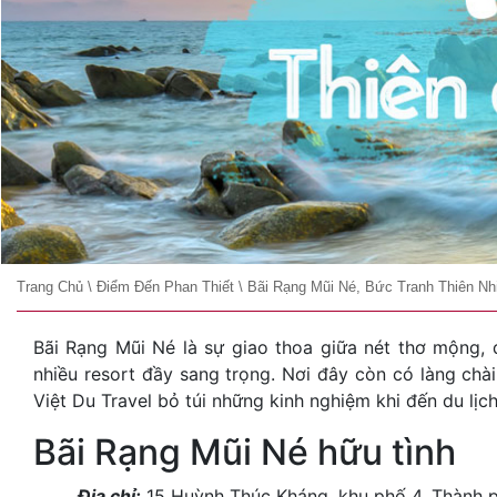
Trang Chủ
\
Điểm Đến Phan Thiết
\
Bãi Rạng Mũi Né, Bức Tranh Thiên N
Bãi Rạng Mũi Né là sự giao thoa giữa nét thơ mộng, q
nhiều resort đầy sang trọng. Nơi đây còn có làng ch
Việt Du Travel bỏ túi những kinh nghiệm khi đến du lịc
Bãi Rạng Mũi Né hữu tình
Địa chỉ:
15 Huỳnh Thúc Kháng, khu phố 4, Thành p