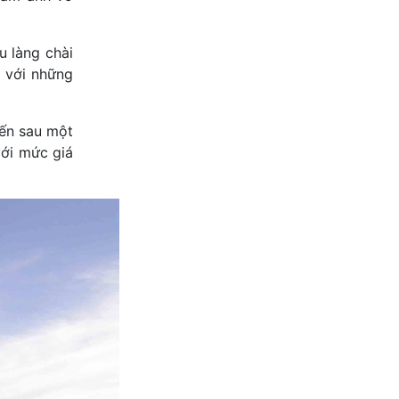
u làng chài
ò với những
bến sau một
với mức giá