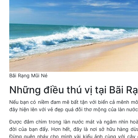
Bãi Rạng Mũi Né
Những điều thú vị tại Bãi R
Nếu bạn có niềm đam mê bất tận với biển cả mênh mông
đây hiện lên với vẻ đẹp quá đỗi thơ mộng của làn nước b
Được đắm chìm trong làn nước mát và ngắm nhìn hoàn
đời của bạn đấy. Hơn hết, đây là nơi sở hữu hàng dừa
Đừng quên nháy cho mình vài kiểu ảnh cùng với cây 