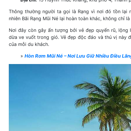
Thông thường người ta gọi là Rạng vì nơi đó tồn lại
nhiên Bãi Rạng Mũi Né lại hoàn toàn khác, không chỉ 
Nơi đây còn gây ấn tượng bởi vẻ đẹp quyến rũ, lộng 
dừa ve vuốt trong gió. Vẻ đẹp độc đáo và thú vị này 
của mỗi du khách.
»
Hòn Rơm Mũi Né – Nơi Lưu Giữ Nhiều Điều Lã