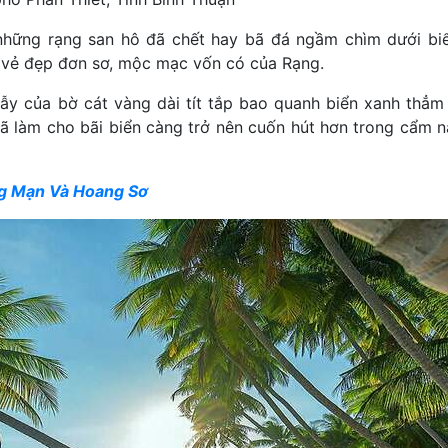
 những rạng san hô đã chết hay bã đá ngầm chìm dưới bi
là vẻ đẹp đơn sơ, mộc mạc vốn có của Rạng.
lẫy của bờ cát vàng dài tít tắp bao quanh biển xanh thẳ
đã làm cho bãi biển càng trở nên cuốn hút hơn trong cẩm n
ng Mạn Và Hoang Sơ