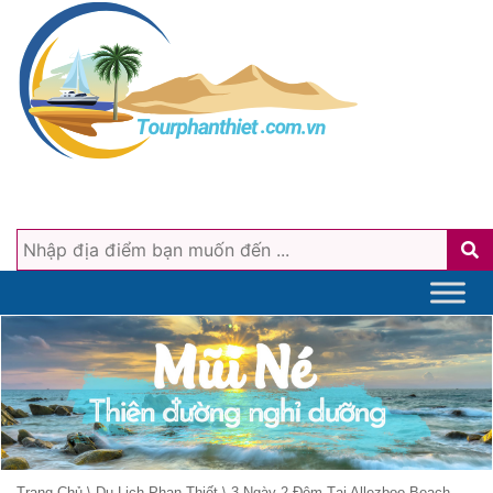
Trang Chủ
\
Du Lịch Phan Thiết
\
3 Ngày 2 Đêm Tại Allezboo Beach